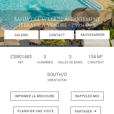
BAHÍA DEL VELERÍN, APPARTEMENT
TERRASSE À VENDRE - 2.995.000 €
SAUVEGARDER
GALERIE
CONTACT
CSR01483
3
3
154 M²
REF.
CHAMBRES
SALLES DE BAINS
CONSTRUIT
SOUTH/O
ORIENTATION
IMPRIMER LA BROCHURE
RAPPELEZ-MOI
PLANIFIER UNE VISITE
PARTAGER