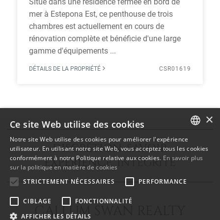
Situé dans une résidence fermée en bord de
mer à Estepona Est, ce penthouse de trois
chambres est actuellement en cours de
rénovation complète et bénéficie d'une large
gamme d'équipements ...
DÉTAILS DE LA PROPRIÉTÉ
CSR01619
×
Ce site Web utilise des cookies
Notre site Web utilise des cookies pour améliorer l'expérience
DISCRÉTION SAVOIR
ENGLISH
utilisateur. En utilisant notre site Web, vous acceptez tous les cookies
conformément à notre Politique relative aux cookies.
En savoir plus
EXPÉRIENCE INTÉGRITÉ
SPANISH
sur la politique en matière de cookies
FRENCH
STRICTEMENT NÉCESSAIRES
PERFORMANCE
CIBLAGE
FONCTIONNALITÉ
CALLUM SWAN REALTY
AFFICHER LES DÉTAILS