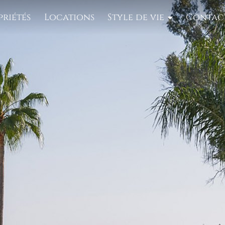
priétés
Locations
Style de vie
Contac