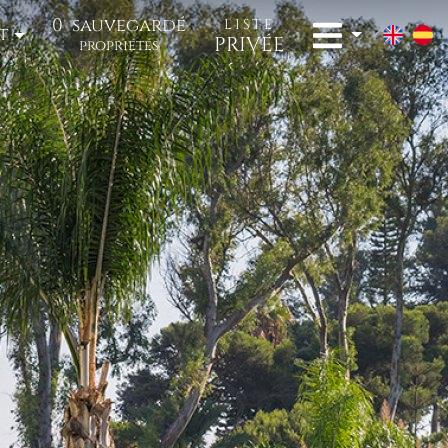
0
sauvegardé
LISTE
t
PRIVÉE
propriétés