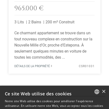
965.000 €
3 Lits
2 Bains
200 m² Construit
Ce charmant appartement se trouve dans un
tout nouveau complexe en construction sur la
Nouvelle Mille d'Or, proche d'Estepona. À
seulement quelques minutes en voiture de
toutes les commodités, des ...
DÉTAILS DE LA PROPRIÉTÉ
CSR01031
×
Ce site Web utilise des cookies
Notre site Web utilise des cookies pour améliorer l'expérience
DISCRÉTION SAVOIR
ENGLISH
utilisateur. En utilisant notre site Web, vous acceptez tous les cookies