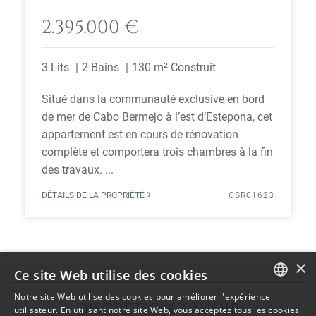
2.395.000 €
3 Lits
2 Bains
130 m² Construit
Situé dans la communauté exclusive en bord
de mer de Cabo Bermejo à l’est d’Estepona, cet
appartement est en cours de rénovation
complète et comportera trois chambres à la fin
des travaux. ...
DÉTAILS DE LA PROPRIÉTÉ
CSR01623
×
Ce site Web utilise des cookies
Notre site Web utilise des cookies pour améliorer l'expérience
DISCRÉTION SAVOIR
ENGLISH
utilisateur. En utilisant notre site Web, vous acceptez tous les cookies