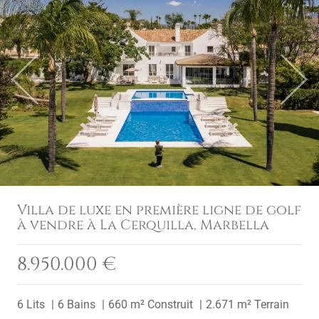
Previous
Next
Villa de luxe en première ligne de golf
à vendre à La Cerquilla, Marbella
8.950.000 €
6 Lits
6 Bains
660 m² Construit
2.671 m² Terrain