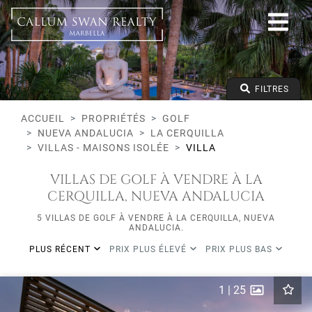
Golf
Nueva Andalucia
La Cerquilla
Tous les types
Prix à partir de
FILTRES
Prix jusqu'à
Lits minimums
ACCUEIL
PROPRIÉTÉS
GOLF
NUEVA ANDALUCIA
LA CERQUILLA
VILLAS - MAISONS ISOLÉE
VILLA
VILLAS DE GOLF À VENDRE À LA
CERQUILLA, NUEVA ANDALUCIA
5 VILLAS DE GOLF À VENDRE À LA CERQUILLA, NUEVA
ANDALUCIA.
PLUS RÉCENT
PRIX PLUS ÉLEVÉ
PRIX PLUS BAS
1
|
25