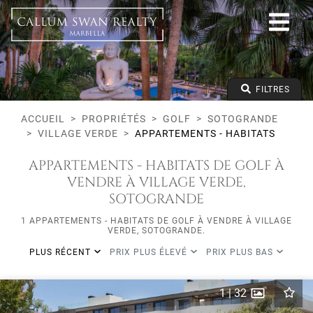
Golf
Sotogrande
Village Verde
Appartements - Habitats
Prix à partir de
FILTRES
Prix jusqu'à
Lits minimums
ACCUEIL
PROPRIÉTÉS
GOLF
SOTOGRANDE
VILLAGE VERDE
APPARTEMENTS - HABITATS
APPARTEMENTS - HABITATS DE GOLF À
VENDRE À VILLAGE VERDE,
SOTOGRANDE
1 APPARTEMENTS - HABITATS DE GOLF À VENDRE À VILLAGE
VERDE, SOTOGRANDE.
PLUS RÉCENT
PRIX PLUS ÉLEVÉ
PRIX PLUS BAS
1
|
32