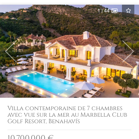
1
|
44
Previous
Next
Villa contemporaine de 7 chambres
avec vue sur la mer au Marbella Club
Golf Resort, Benahavís
10.700.000 €