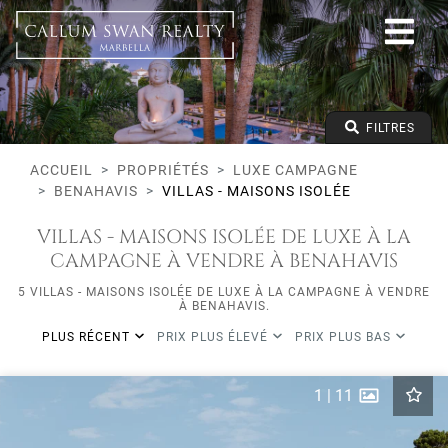
Luxe campagne
Benahavis
Toutes les zones
Villas - Maisons Isolée
Prix à partir de
FILTRES
Prix jusqu'à
Lits minimums
ACCUEIL
PROPRIÉTÉS
LUXE CAMPAGNE
BENAHAVIS
VILLAS - MAISONS ISOLÉE
VILLAS - MAISONS ISOLÉE DE LUXE À LA
CAMPAGNE À VENDRE À BENAHAVIS
5 VILLAS - MAISONS ISOLÉE DE LUXE À LA CAMPAGNE À VENDRE
À BENAHAVIS.
PLUS RÉCENT
PRIX PLUS ÉLEVÉ
PRIX PLUS BAS
1
|
11