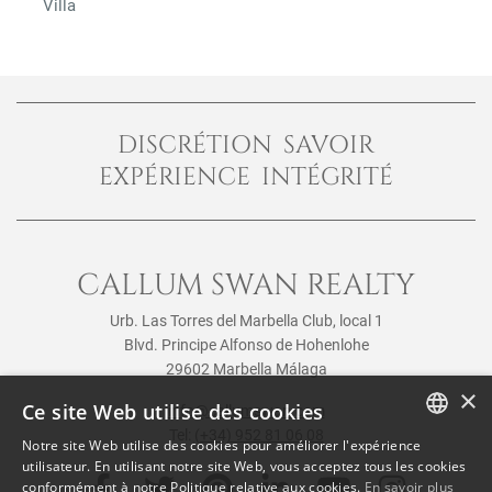
Villa
DISCRÉTION SAVOIR
EXPÉRIENCE INTÉGRITÉ
CALLUM SWAN REALTY
Urb. Las Torres del Marbella Club, local 1
Blvd. Principe Alfonso de Hohenlohe
29602 Marbella Málaga
×
Ce site Web utilise des cookies
info@callumswan.com
Tel:
(+34) 952 81 06 08
Notre site Web utilise des cookies pour améliorer l'expérience
ENGLISH
utilisateur. En utilisant notre site Web, vous acceptez tous les cookies
conformément à notre Politique relative aux cookies.
En savoir plus