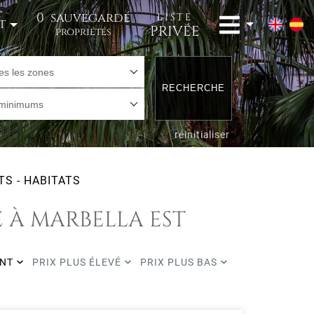
0
sauvegardé
LISTE
t
PRIVÉE
propriétés
es les zones
RECHERCHE
 minimums
réinitialiser
S - HABITATS
 À MARBELLA EST
ENT
PRIX PLUS ÉLEVÉ
PRIX PLUS BAS