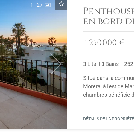
1
|
27
Penthouse
en bord d
la mer à 
Est de Ma
4.250.000 €
3 Lits
3 Bains
252
Next
Situé dans la commun
Morera, à l'est de Ma
chambres bénéficie d
Méditerranée et les ..
DÉTAILS DE LA PROPRIÉT