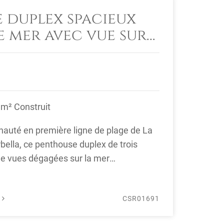
 duplex spacieux
e mer avec vue sur
vendre à La Morera,
rbella
 m² Construit
auté en première ligne de plage de La
rbella, ce penthouse duplex de trois
e vues dégagées sur la mer
.
É
CSR01691