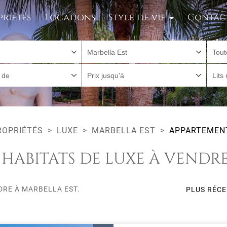
priétés
Locations
Style de vie
Contac
Marbella Est
Tout
r de
Prix jusqu'à
Lits
ROPRIÉTÉS
LUXE
MARBELLA EST
APPARTEMENT
 HABITATS DE LUXE À VENDRE
DRE À MARBELLA EST.
PLUS RÉC