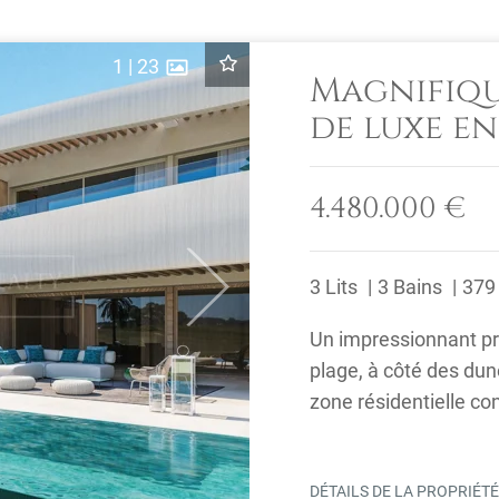
1
|
23
Magnifiqu
de luxe en
première 
4.480.000 €
3 Lits
3 Bains
379
Next
Un impressionnant pro
plage, à côté des du
zone résidentielle con
se ...
DÉTAILS DE LA PROPRIÉT