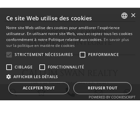
×
Ce site Web utilise des cookies
Notre site Web utilise des cookies pour améliorer l'expérience
DISCRÉTION SAVOIR
ENGLISH
utilisateur. En utilisant notre site Web, vous acceptez tous les cookies
conformément à notre Politique relative aux cookies.
En savoir plus
EXPÉRIENCE INTÉGRITÉ
SPANISH
sur la politique en matière de cookies
FRENCH
STRICTEMENT NÉCESSAIRES
PERFORMANCE
CIBLAGE
FONCTIONNALITÉ
CALLUM SWAN REALTY
AFFICHER LES DÉTAILS
Urb. Las Torres del Marbella Club, local 1
ACCEPTER TOUT
REFUSER TOUT
Blvd. Principe Alfonso de Hohenlohe
29602 Marbella Málaga
POWERED BY COOKIESCRIPT
info@callumswan.com
Tel:
(+34) 952 81 06 08