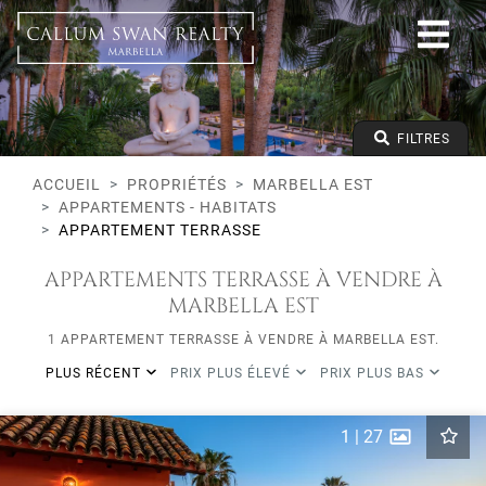
Tous les modes de vie
Marbella Est
Toutes les zones
Tous les types
Prix à partir de
FILTRES
Prix jusqu'à
Lits minimums
ACCUEIL
PROPRIÉTÉS
MARBELLA EST
APPARTEMENTS - HABITATS
APPARTEMENT TERRASSE
APPARTEMENTS TERRASSE À VENDRE À
MARBELLA EST
1 APPARTEMENT TERRASSE À VENDRE À MARBELLA EST.
PLUS RÉCENT
PRIX PLUS ÉLEVÉ
PRIX PLUS BAS
1
|
27