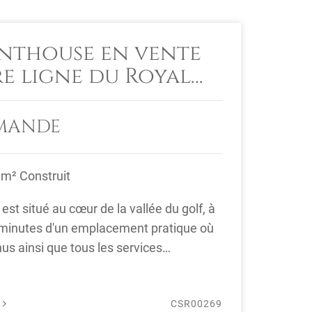
enthouse en vente
re ligne du Royal
 Golf
EMANDE
 m² Construit
st situé au cœur de la vallée du golf, à
minutes d'un emplacement pratique où
nus ainsi que tous les services
ls ...
É
CSR00269