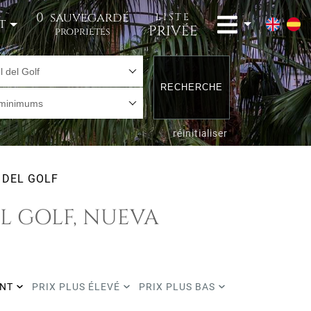
0
sauvegardé
LISTE
t
PRIVÉE
propriétés
l del Golf
RECHERCHE
 minimums
réinitialiser
 DEL GOLF
L GOLF, NUEVA
ENT
PRIX PLUS ÉLEVÉ
PRIX PLUS BAS