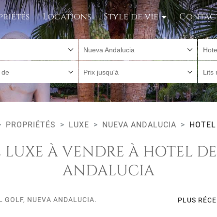
priétés
Locations
Style de vie
Contac
Nueva Andalucia
Hote
r de
Prix jusqu'à
Lits
PROPRIÉTÉS
LUXE
NUEVA ANDALUCIA
HOTEL
E LUXE À VENDRE À HOTEL DE
ANDALUCIA
L GOLF, NUEVA ANDALUCIA.
PLUS RÉC