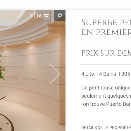
1
|
16
Superbe p
en premiè
Las Brisas
PRIX SUR D
4 Lits
4 Bains
305
Next
Ce penthouse unique e
seulement quelques 
l'on trouve Puerto Ba
commerciaux essentie
DÉTAILS DE LA PROPRIÉT