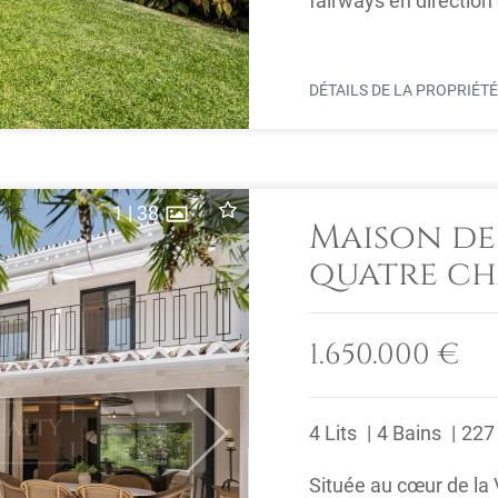
fairways en direction
Méditerranée.Située à
DÉTAILS DE LA PROPRIÉT
1
|
38
Maison de
quatre ch
ligne sur 
Nueva An
1.650.000 €
4 Lits
4 Bains
227
Next
Située au cœur de la 