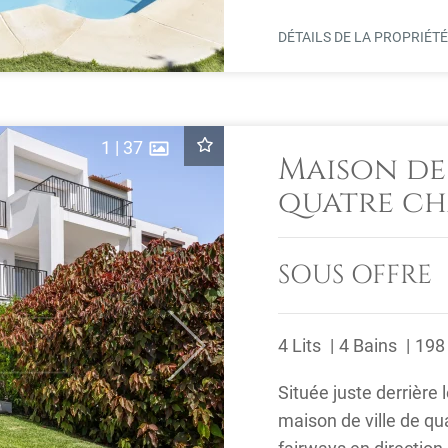
DÉTAILS DE LA PROPRIÉT
1
|
37
Maison de
quatre ch
sur le gol
Quinta, B
SOUS OFFRE
4 Lits
4 Bains
198
Next
Située juste derrière 
maison de ville de qu