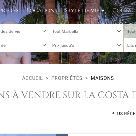
priétés
Locations
Style de vie
Contac
des de vie
Tout Marbella
Tout
r de
Prix jusqu'à
Lits
ACCUEIL
PROPRIÉTÉS
MAISONS
S À VENDRE SUR LA COSTA 
PLUS RÉC