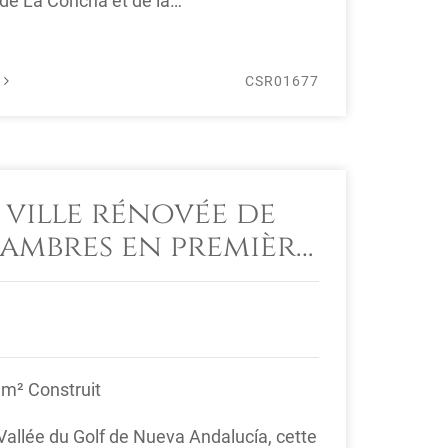
 de La Concha et de la
 La ...
É
CSR01677
 ville rénovée de
ambres en première
le golf Aloha,
dalucia
 m² Construit
Vallée du Golf de Nueva Andalucía, cette