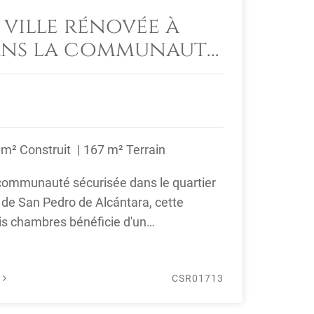
 ville rénovée à
ans la communauté
e mer de Las
plage de San Pedro
 m² Construit
167 m² Terrain
 communauté sécurisée dans le quartier
 de San Pedro de Alcántara, cette
ois chambres bénéficie d'un
tique ...
É
CSR01713