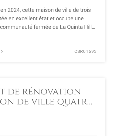
n 2024, cette maison de ville de trois
ée en excellent état et occupe une
la communauté fermée de La Quinta Hills
É
CSR01693
et de rénovation
on de ville quatre
à La Quinta avec
 golf et la mer