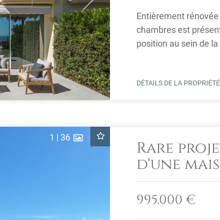
Entièrement rénovée e
chambres est présent
position au sein de 
à Benahavís. ...
DÉTAILS DE LA PROPRIÉT
1
|
36
Rare proj
d'une mais
chambres 
vue sur le
995.000 €