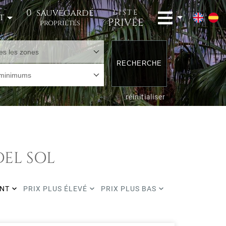
0
sauvegardé
LISTE
t
PRIVÉE
propriétés
es les zones
RECHERCHE
 minimums
réinitialiser
DEL SOL
ENT
PRIX PLUS ÉLEVÉ
PRIX PLUS BAS