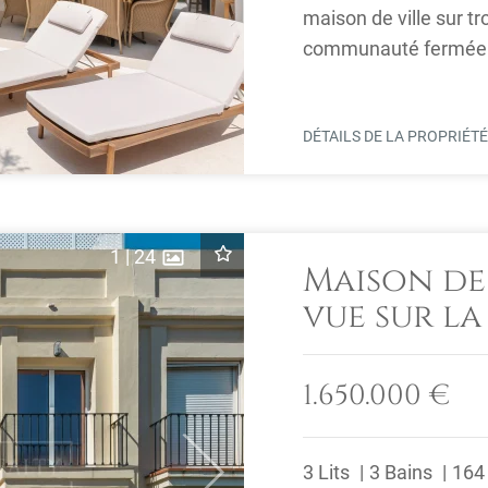
maison de ville sur tr
communauté fermée à 
quelques ...
DÉTAILS DE LA PROPRIÉT
1
|
24
Maison de
vue sur la
Hills, Ben
1.650.000 €
3 Lits
3 Bains
164
Next