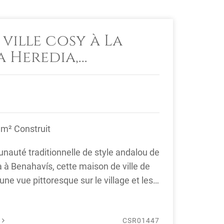
ville cosy à La
a Heredia,
 m² Construit
nauté traditionnelle de style andalou de
a à Benahavís, cette maison de ville de
ne vue pittoresque sur le village et les
É
CSR01447