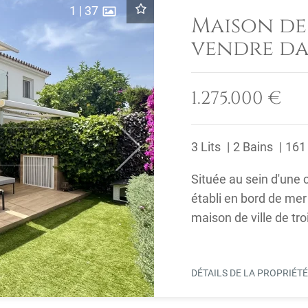
1
|
37
Maison de
vendre d
en bord d
Petunias, 
1.275.000 €
3 Lits
2 Bains
161
Next
Située au sein d'une
établi en bord de mer
maison de ville de tr
emplacement très pra
DÉTAILS DE LA PROPRIÉT