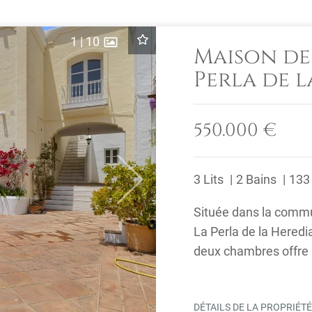
1
|
10
Maison de 
Perla de l
Benahavis
550.000 €
3 Lits
2 Bains
133
Next
Située dans la commu
La Perla de la Heredi
deux chambres offre u
montagnes ...
DÉTAILS DE LA PROPRIÉT