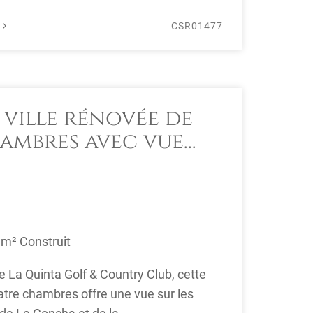
É
CSR01477
 ville rénovée de
ambres avec vue
f et la mer à La
enahavís
 m² Construit
le La Quinta Golf & Country Club, cette
atre chambres offre une vue sur les