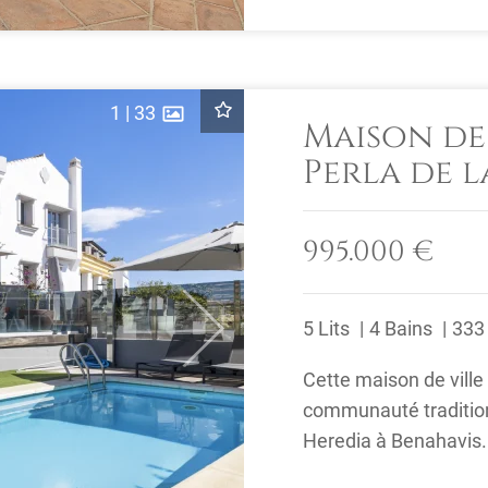
1
|
33
Maison de 
Perla de l
Benahavis
995.000 €
5 Lits
4 Bains
333
Next
Cette maison de ville
communauté traditionn
Heredia à Benahavis. 
trouve à ...