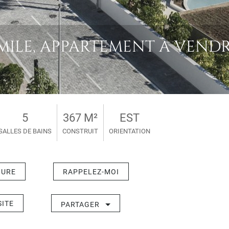
LE, APPARTEMENT À VENDRE -
5
367 M²
EST
SALLES DE BAINS
CONSTRUIT
ORIENTATION
HURE
RAPPELEZ-MOI
SITE
PARTAGER