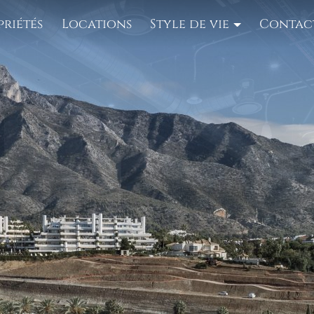
priétés
Locations
Style de vie
Contac