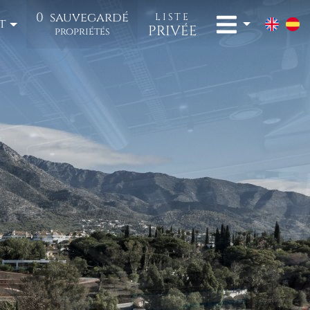
0
sauvegardé
LISTE
t
PRIVÉE
propriétés