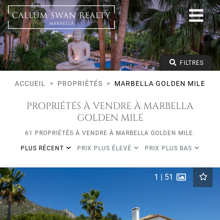
Tous les modes de vie
Marbella Golden Mile
Toutes les zones
Tous les types
Prix à partir de
FILTRES
Prix jusqu'à
Lits minimums
ACCUEIL
PROPRIÉTÉS
MARBELLA GOLDEN MILE
PROPRIÉTÉS À VENDRE À MARBELLA
GOLDEN MILE
61 PROPRIÉTÉS À VENDRE À MARBELLA GOLDEN MILE.
PLUS RÉCENT
PRIX PLUS ÉLEVÉ
PRIX PLUS BAS
1
|
51