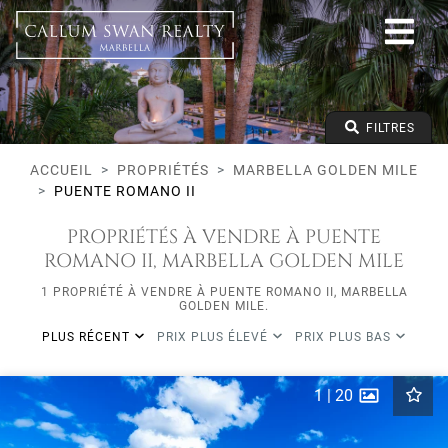
Tous les modes de vie
Marbella Golden Mile
Puente Romano II
Tous les types
Prix à partir de
FILTRES
Prix jusqu'à
Lits minimums
ACCUEIL
PROPRIÉTÉS
MARBELLA GOLDEN MILE
PUENTE ROMANO II
PROPRIÉTÉS À VENDRE À PUENTE
ROMANO II, MARBELLA GOLDEN MILE
1 PROPRIÉTÉ À VENDRE À PUENTE ROMANO II, MARBELLA
GOLDEN MILE.
PLUS RÉCENT
PRIX PLUS ÉLEVÉ
PRIX PLUS BAS
1
|
20