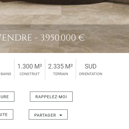
ENDRE - 3.950.000 €
1.300 M²
2.335 M²
SUD
 BAINS
CONSTRUIT
TERRAIN
ORIENTATION
HURE
RAPPELEZ-MOI
SITE
PARTAGER