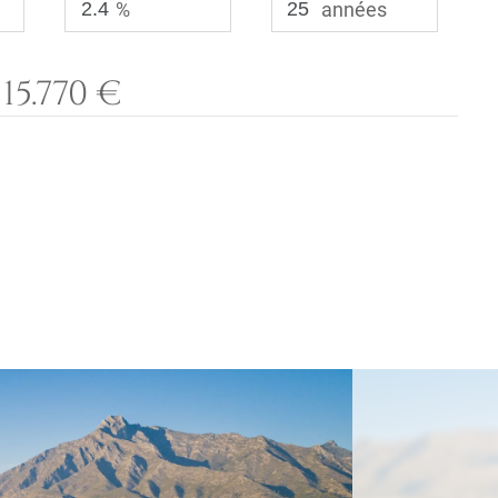
%
années
15.770 €
: