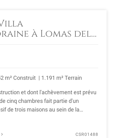
Villa
aine à Lomas del
lle d'Or
52 m² Construit
1.191 m² Terrain
truction et dont l'achèvement est prévu
 de cinq chambres fait partie d'un
f de trois maisons au sein de la
...
É
CSR01488