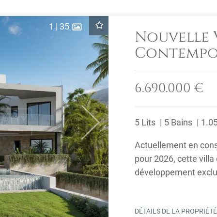
1
|
35
Nouvelle 
Contempor
Virrey, Mi
6.690.000 €
5 Lits
5 Bains
1.0
Next
Actuellement en cons
pour 2026, cette villa
développement exclusi
communauté fermée 
DÉTAILS DE LA PROPRIÉT