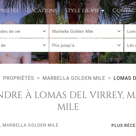
priétés
Locations
Style de vie
Contac
des de vie
Marbella Golden Mile
Loma
r de
Prix jusqu'à
Lits
PROPRIÉTÉS
MARBELLA GOLDEN MILE
LOMAS D
NDRE À LOMAS DEL VIRREY,
MILE
Y, MARBELLA GOLDEN MILE.
PLUS RÉC