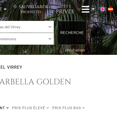
0
sauvegardé
LISTE
t
PRIVÉE
propriétés
s del Virrey
RECHERCHE
 minimums
réinitialiser
EL VIRREY
 MARBELLA GOLDEN
ENT
PRIX PLUS ÉLEVÉ
PRIX PLUS BAS