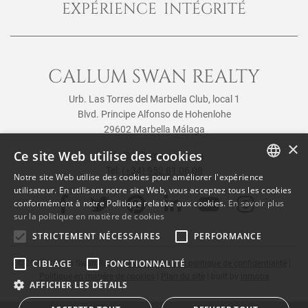
EXPÉRIENCE INTÉGRITÉ
CALLUM SWAN REALTY
Urb. Las Torres del Marbella Club, local 1
Blvd. Principe Alfonso de Hohenlohe
29602 Marbella Málaga
×
Ce site Web utilise des cookies
info@callumswan.com
Tel:
(+34) 952 81 06 08
Notre site Web utilise des cookies pour améliorer l'expérience
ENGLISH
utilisateur. En utilisant notre site Web, vous acceptez tous les cookies
conformément à notre Politique relative aux cookies.
En savoir plus
SPANISH
sur la politique en matière de cookies
FRENCH
STRICTEMENT NÉCESSAIRES
PERFORMANCE
CIBLAGE
FONCTIONNALITÉ
© 2026
Callum Swan Realty
|
Avis juridique et politique de confidentialité
|
Politique en matière de cookies
|
Plan du site
| built by
inmoba
AFFICHER LES DÉTAILS