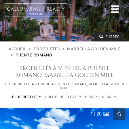
Tous les modes de vie
Marbella Golden Mile
Puente Romano
Tous les types
Prix à partir de
FILTRES
Prix jusqu'à
Lits minimums
ACCUEIL
PROPRIÉTÉS
MARBELLA GOLDEN MILE
PUENTE ROMANO
PROPRIÉTÉS À VENDRE À PUENTE
ROMANO, MARBELLA GOLDEN MILE
7 PROPRIÉTÉS À VENDRE À PUENTE ROMANO, MARBELLA GOLDEN
MILE.
PLUS RÉCENT
PRIX PLUS ÉLEVÉ
PRIX PLUS BAS
1
|
20