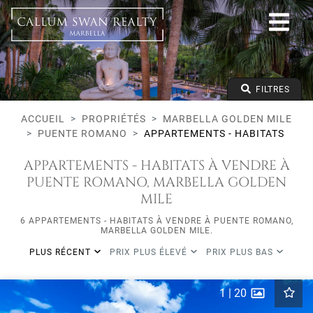
Tous les modes de vie
Marbella Golden Mile
Puente Romano
Appartements - Habitats
Prix à partir de
FILTRES
Prix jusqu'à
Lits minimums
ACCUEIL
PROPRIÉTÉS
MARBELLA GOLDEN MILE
PUENTE ROMANO
APPARTEMENTS - HABITATS
APPARTEMENTS - HABITATS À VENDRE À
PUENTE ROMANO, MARBELLA GOLDEN
MILE
6 APPARTEMENTS - HABITATS À VENDRE À PUENTE ROMANO,
MARBELLA GOLDEN MILE.
PLUS RÉCENT
PRIX PLUS ÉLEVÉ
PRIX PLUS BAS
1
|
20