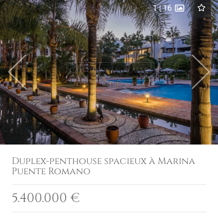
1
|
16
Previous
Next
Duplex-penthouse spacieux à Marina
Puente Romano
5.400.000 €