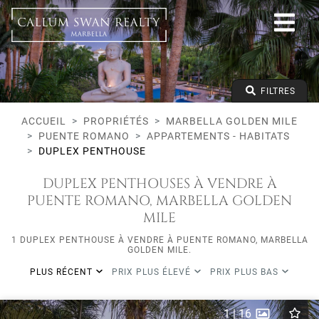
Tous les modes de vie
Marbella Golden Mile
Puente Romano
Tous les types
Prix à partir de
FILTRES
Prix jusqu'à
Lits minimums
ACCUEIL
PROPRIÉTÉS
MARBELLA GOLDEN MILE
PUENTE ROMANO
APPARTEMENTS - HABITATS
DUPLEX PENTHOUSE
DUPLEX PENTHOUSES À VENDRE À
PUENTE ROMANO, MARBELLA GOLDEN
MILE
1 DUPLEX PENTHOUSE À VENDRE À PUENTE ROMANO, MARBELLA
GOLDEN MILE.
PLUS RÉCENT
PRIX PLUS ÉLEVÉ
PRIX PLUS BAS
1
|
16