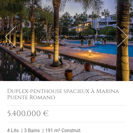
Previous
Next
Duplex-penthouse spacieux à Marina
Puente Romano
5.400.000 €
4 Lits
3 Bains
191 m² Construit