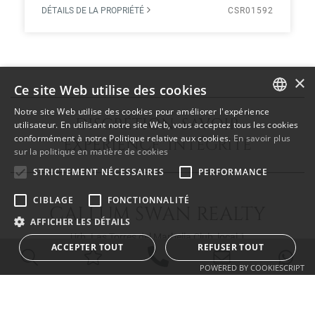
DÉTAILS DE LA PROPRIÉTÉ
CSR01592
×
Ce site Web utilise des cookies
Notre site Web utilise des cookies pour améliorer l'expérience
DISCRÉTION SAVOIR
ENGLISH
utilisateur. En utilisant notre site Web, vous acceptez tous les cookies
conformément à notre Politique relative aux cookies.
En savoir plus
EXPÉRIENCE INTÉGRITÉ
SPANISH
sur la politique en matière de cookies
FRENCH
STRICTEMENT NÉCESSAIRES
PERFORMANCE
CIBLAGE
FONCTIONNALITÉ
CALLUM SWAN REALTY
AFFICHER LES DÉTAILS
Urb. Las Torres del Marbella Club, local 1
ACCEPTER TOUT
REFUSER TOUT
Blvd. Principe Alfonso de Hohenlohe
29602 Marbella Málaga
POWERED BY COOKIESCRIPT
info@callumswan.com
Tel:
(+34) 952 81 06 08