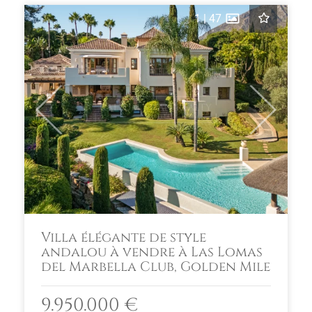
1
|
47
Previous
Next
Villa élégante de style
andalou à vendre à Las Lomas
del Marbella Club, Golden Mile
9.950.000 €