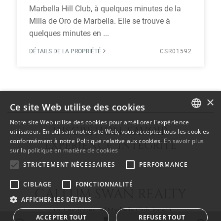
Marbella Hill Club, à quelques minutes de la
Milla de Oro de Marbella. Elle se trouve à
quelques minutes en ...
DÉTAILS DE LA PROPRIÉTÉ
CSR01592
×
Ce site Web utilise des cookies
Notre site Web utilise des cookies pour améliorer l'expérience
DISCRÉTION SAVOIR
ENGLISH
utilisateur. En utilisant notre site Web, vous acceptez tous les cookies
conformément à notre Politique relative aux cookies.
En savoir plus
EXPÉRIENCE INTÉGRITÉ
SPANISH
sur la politique en matière de cookies
FRENCH
STRICTEMENT NÉCESSAIRES
PERFORMANCE
CIBLAGE
FONCTIONNALITÉ
CALLUM SWAN REALTY
AFFICHER LES DÉTAILS
Urb. Las Torres del Marbella Club, local 1
ACCEPTER TOUT
REFUSER TOUT