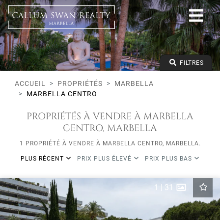
Tous les modes de vie
Marbella
Marbella Centro
Tous les types
Prix à partir de
FILTRES
Prix jusqu'à
Lits minimums
ACCUEIL
PROPRIÉTÉS
MARBELLA
MARBELLA CENTRO
PROPRIÉTÉS À VENDRE À MARBELLA
CENTRO, MARBELLA
1 PROPRIÉTÉ À VENDRE À MARBELLA CENTRO, MARBELLA.
PLUS RÉCENT
PRIX PLUS ÉLEVÉ
PRIX PLUS BAS
1
|
31