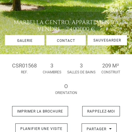
MARBELLA CENTRO, APPARTEMENT À
VENDRE - 2.400.000 €
SAUVEGARDER
GALERIE
CONTACT
CSR01568
3
3
209 M²
REF.
CHAMBRES
SALLES DE BAINS
CONSTRUIT
O
ORIENTATION
IMPRIMER LA BROCHURE
RAPPELEZ-MOI
PLANIFIER UNE VISITE
PARTAGER