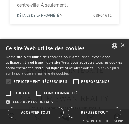
centre-ville. À seulement ...
DÉTAILS DE LA PROPRIÉTÉ
CSR01612
×
Ce site Web utilise des cookies
Notre site Web utilise des cookies pour améliorer l'expérience
DISCRÉTION SAVOIR
ENGLISH
utilisateur. En utilisant notre site Web, vous acceptez tous les cookies
conformément à notre Politique relative aux cookies.
En savoir plus
EXPÉRIENCE INTÉGRITÉ
SPANISH
sur la politique en matière de cookies
FRENCH
STRICTEMENT NÉCESSAIRES
PERFORMANCE
CIBLAGE
FONCTIONNALITÉ
CALLUM SWAN REALTY
AFFICHER LES DÉTAILS
Urb. Las Torres del Marbella Club, local 1
ACCEPTER TOUT
REFUSER TOUT
Blvd. Principe Alfonso de Hohenlohe
29602 Marbella Málaga
POWERED BY COOKIESCRIPT