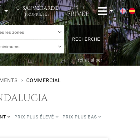
0
sauvegardé
LISTE
t
PRIVÉE
propriétés
es les zones
RECHERCHE
 minimums
réinitialiser
EMENTS
COMMERCIAL
NDALUCIA
ENT
PRIX PLUS ÉLEVÉ
PRIX PLUS BAS