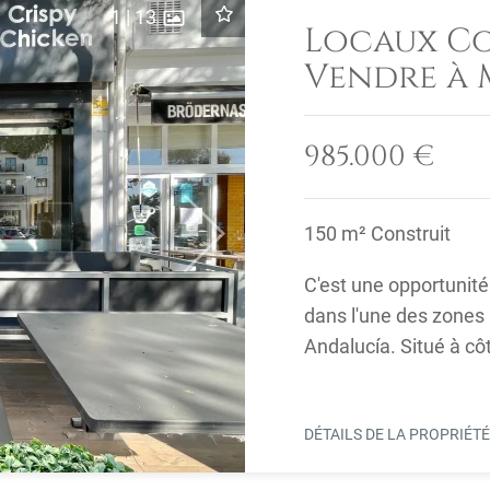
1
|
13
Locaux C
Vendre à 
Emplaceme
Choix Près
985.000 €
Rock
150 m² Construit
Next
C'est une opportunit
dans l'une des zones
Andalucía. Situé à cô
et à ...
DÉTAILS DE LA PROPRIÉT