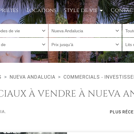
priétés
Locations
Style de vie
Contac
des de vie
Nueva Andalucia
Tout
r de
Prix jusqu'à
Lits
S
NUEVA ANDALUCIA
COMMERCIALS - INVESTISS
IAUX À VENDRE À NUEVA A
IA.
PLUS RÉC