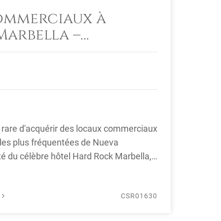
ommerciaux à
Marbella –
nt de Premier
 de l'Hôtel Hard
é rare d'acquérir des locaux commerciaux
 les plus fréquentées de Nueva
té du célèbre hôtel Hard Rock Marbella,
É
CSR01630