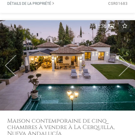
DÉTAILS DE LA PROPRIÉTÉ
CSR01683
1
|
36
Previous
Next
Maison contemporaine de cinq
chambres à vendre à La Cerquilla,
Nueva Andalucía