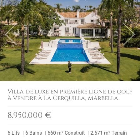
Previous
Next
Villa de luxe en première ligne de golf
à vendre à La Cerquilla, Marbella
8.950.000 €
6 Lits
6 Bains
660 m² Construit
2.671 m² Terrain