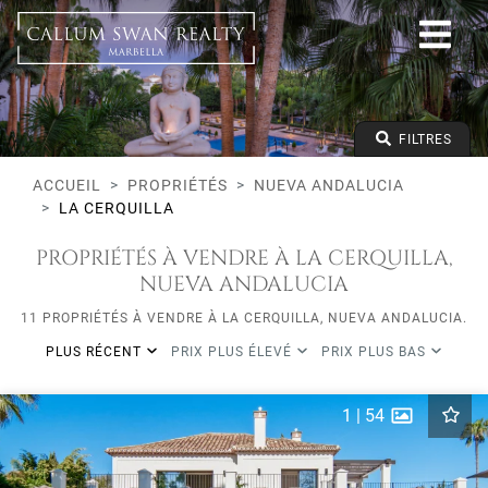
Tous les modes de vie
Nueva Andalucia
La Cerquilla
Tous les types
Prix à partir de
FILTRES
Prix jusqu'à
Lits minimums
ACCUEIL
PROPRIÉTÉS
NUEVA ANDALUCIA
LA CERQUILLA
PROPRIÉTÉS À VENDRE À LA CERQUILLA,
NUEVA ANDALUCIA
11 PROPRIÉTÉS À VENDRE À LA CERQUILLA, NUEVA ANDALUCIA.
PLUS RÉCENT
PRIX PLUS ÉLEVÉ
PRIX PLUS BAS
1
|
54