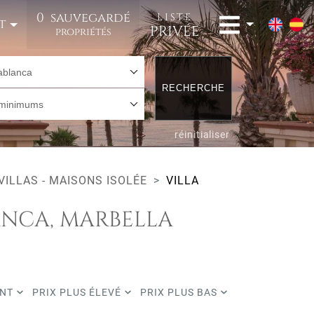
0
sauvegardé
LISTE
t
PRIVÉE
propriétés
ablanca
RECHERCHE
 minimums
réinitialiser
VILLAS - MAISONS ISOLÉE
VILLA
ANCA, MARBELLA
ENT
PRIX PLUS ÉLEVÉ
PRIX PLUS BAS