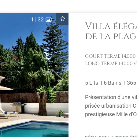
1
|
32
Villa élég
de la plag
d'Or
COURT TERME
14.00
LONG TERME
14.000 
5 Lits
6 Bains
365
Next
Présentation d'une vi
prisée urbanisation C
prestigieuse Mille d'O
et ...