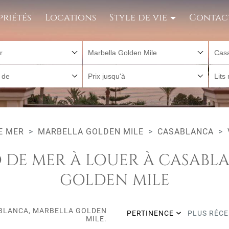
priétés
Locations
Style de vie
Contac
r
Marbella Golden Mile
Cas
r de
Prix jusqu'à
Lits
E MER
MARBELLA GOLDEN MILE
CASABLANCA
D DE MER À LOUER À CASABL
GOLDEN MILE
SABLANCA, MARBELLA GOLDEN
PERTINENCE
PLUS RÉC
MILE.