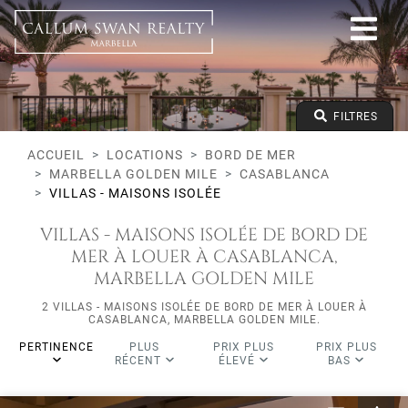
Bord de mer
Marbella Golden Mile
Casablanca
Villas - Maisons Isolée
Prix à partir de
FILTRES
Prix jusqu'à
Lits minimums
ACCUEIL
LOCATIONS
BORD DE MER
MARBELLA GOLDEN MILE
CASABLANCA
VILLAS - MAISONS ISOLÉE
VILLAS - MAISONS ISOLÉE DE BORD DE
MER À LOUER À CASABLANCA,
MARBELLA GOLDEN MILE
2 VILLAS - MAISONS ISOLÉE DE BORD DE MER À LOUER À
CASABLANCA, MARBELLA GOLDEN MILE.
PERTINENCE
PLUS
PRIX PLUS
PRIX PLUS
RÉCENT
ÉLEVÉ
BAS