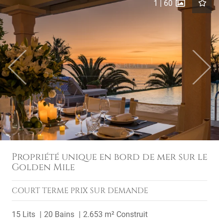
1
|
60
Previous
Next
Propriété unique en bord de mer sur le
Golden Mile
COURT TERME
PRIX SUR DEMANDE
15 Lits
20 Bains
2.653 m² Construit