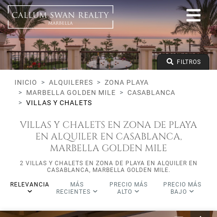
Zona playa
Marbella Golden Mile
Casablanca
Villas y Chalets
Precio desde
FILTROS
Precio hasta
Dormitorios mínimos
INICIO
ALQUILERES
ZONA PLAYA
MARBELLA GOLDEN MILE
CASABLANCA
VILLAS Y CHALETS
VILLAS Y CHALETS EN ZONA DE PLAYA
EN ALQUILER EN CASABLANCA,
MARBELLA GOLDEN MILE
2 VILLAS Y CHALETS EN ZONA DE PLAYA EN ALQUILER EN
CASABLANCA, MARBELLA GOLDEN MILE.
RELEVANCIA
MÁS
PRECIO MÁS
PRECIO MÁS
RECIENTES
ALTO
BAJO