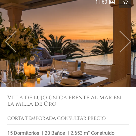
1
|
60
Previous
Next
Villa de lujo única frente al mar en
la Milla de Oro
CORTA TEMPORADA
CONSULTAR PRECIO
15 Dormitorios
20 Baños
2.653 m² Construido