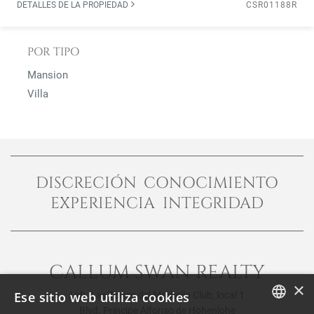
DETALLES DE LA PROPIEDAD
CSR01188R
POR TIPO
Mansion
Villa
DISCRECIÓN CONOCIMIENTO
EXPERIENCIA INTEGRIDAD
CALLUM SWAN REALTY
×
Ese sitio web utiliza cookies
Urb. Las Torres del Marbella Club, local 1
Blvd. Principe Alfonso de Hohenlohe