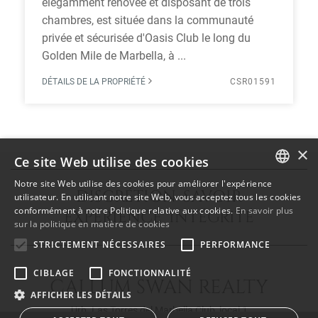
élégamment rénovée et disposant de trois
chambres, est située dans la communauté
privée et sécurisée d'Oasis Club le long du
Golden Mile de Marbella, à ...
DÉTAILS DE LA PROPRIÉTÉ
CSR01591
×
Ce site Web utilise des cookies
Notre site Web utilise des cookies pour améliorer l'expérience
DISCRÉTION SAVOIR
ENGLISH
utilisateur. En utilisant notre site Web, vous acceptez tous les cookies
conformément à notre Politique relative aux cookies.
En savoir plus
EXPÉRIENCE INTÉGRITÉ
SPANISH
sur la politique en matière de cookies
FRENCH
STRICTEMENT NÉCESSAIRES
PERFORMANCE
CIBLAGE
FONCTIONNALITÉ
CALLUM SWAN REALTY
AFFICHER LES DÉTAILS
Urb. Las Torres del Marbella Club, local 1