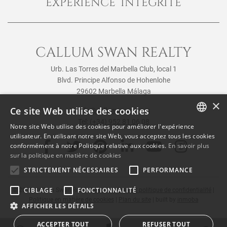
EXPÉRIENCE INTÉGRITÉ
CALLUM SWAN REALTY
Urb. Las Torres del Marbella Club, local 1
Blvd. Principe Alfonso de Hohenlohe
29602 Marbella Málaga
×
Ce site Web utilise des cookies
info@callumswan.com
Tel:
(+34) 952 81 06 08
Notre site Web utilise des cookies pour améliorer l'expérience
ENGLISH
utilisateur. En utilisant notre site Web, vous acceptez tous les cookies
conformément à notre Politique relative aux cookies.
En savoir plus
SPANISH
sur la politique en matière de cookies
FRENCH
STRICTEMENT NÉCESSAIRES
PERFORMANCE
CIBLAGE
FONCTIONNALITÉ
© 2026
Callum Swan Realty
|
Avis juridique et politique de confidentialité
|
Politique en matière de cookies
|
Plan du site
| built by
inmoba
AFFICHER LES DÉTAILS
ACCEPTER TOUT
REFUSER TOUT