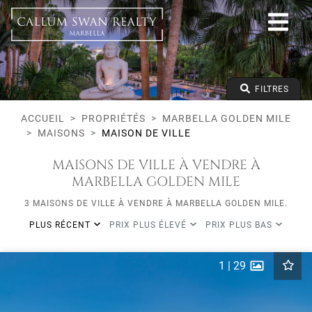
Tous les modes de vie
Marbella Golden Mile
Toutes les zones
Tous les types
Prix à partir de
FILTRES
Prix jusqu'à
Lits minimums
ACCUEIL
PROPRIÉTÉS
MARBELLA GOLDEN MILE
MAISONS
MAISON DE VILLE
MAISONS DE VILLE À VENDRE À
MARBELLA GOLDEN MILE
3 MAISONS DE VILLE À VENDRE À MARBELLA GOLDEN MILE.
PLUS RÉCENT
PRIX PLUS ÉLEVÉ
PRIX PLUS BAS
1
|
29