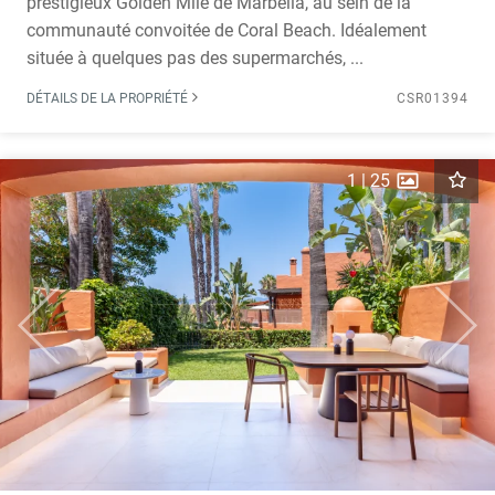
prestigieux Golden Mile de Marbella, au sein de la
communauté convoitée de Coral Beach. Idéalement
située à quelques pas des supermarchés, ...
DÉTAILS DE LA PROPRIÉTÉ
CSR01394
1
|
25
Previous
Next