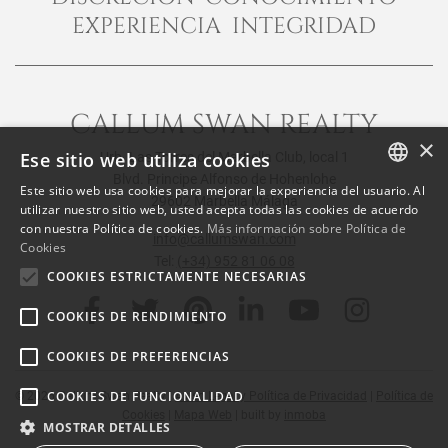
EXPERIENCIA INTEGRIDAD
CALLUM SWAN REALTY
×
Ese sitio web utiliza cookies
Urb. Las Torres del Marbella Club, local 1
Blvd. Principe Alfonso de Hohenlohe
Este sitio web usa cookies para mejorar la experiencia del usuario. Al
29602 Marbella Málaga
ENGLISH
utilizar nuestro sitio web, usted acepta todas las cookies de acuerdo
con nuestra Política de cookies.
Más información sobre Política de
SPANISH
info@callumswan.com
Cookies
Tel:
(+34) 952 81 06 08
FRENCH
COOKIES ESTRICTAMENTE NECESARIAS
COOKIES DE RENDIMIENTO
COOKIES DE PREFERENCIAS
COOKIES DE FUNCIONALIDAD
© 2026
Callum Swan Realty
|
Aviso Legal y Política de Privacidad
|
Política de
Cookies
|
Mapa Web
| built by
inmoba
MOSTRAR DETALLES