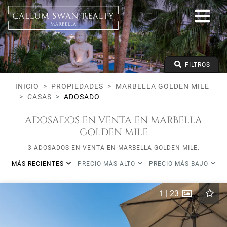
Todos los Lifestyles
Marbella Golden Mile
Todas las subareas
Todos los tipos
Precio desde
FILTROS
Precio hasta
Dormitorios mínimos
INICIO
PROPIEDADES
MARBELLA GOLDEN MILE
CASAS
ADOSADO
ADOSADOS EN VENTA EN MARBELLA
GOLDEN MILE
3 ADOSADOS EN VENTA EN MARBELLA GOLDEN MILE.
MÁS RECIENTES
PRECIO MÁS ALTO
PRECIO MÁS BAJO
1
|
23