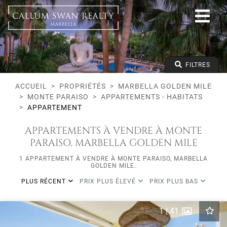
Tous les modes de vie
Marbella Golden Mile
Monte Paraiso
Tous les types
Prix à partir de
FILTRES
Prix jusqu'à
Lits minimums
ACCUEIL
PROPRIÉTÉS
MARBELLA GOLDEN MILE
MONTE PARAISO
APPARTEMENTS - HABITATS
APPARTEMENT
APPARTEMENTS À VENDRE À MONTE
PARAISO, MARBELLA GOLDEN MILE
1 APPARTEMENT À VENDRE À MONTE PARAISO, MARBELLA
GOLDEN MILE.
PLUS RÉCENT
PRIX PLUS ÉLEVÉ
PRIX PLUS BAS
1
|
41