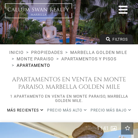
Todos los Lifestyles
Marbella Golden Mile
Monte Paraiso
Todos los tipos
Precio desde
FILTROS
Precio hasta
Dormitorios mínimos
INICIO
PROPIEDADES
MARBELLA GOLDEN MILE
MONTE PARAISO
APARTAMENTOS Y PISOS
APARTAMENTO
APARTAMENTOS EN VENTA EN MONTE
PARAISO, MARBELLA GOLDEN MILE
1 APARTAMENTO EN VENTA EN MONTE PARAISO, MARBELLA
GOLDEN MILE.
MÁS RECIENTES
PRECIO MÁS ALTO
PRECIO MÁS BAJO
1
|
41