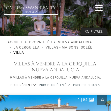
Tous les modes de vie
Nueva Andalucia
La Cerquilla
Tous les types
Prix à partir de
FILTRES
Prix jusqu'à
Lits minimums
ACCUEIL
PROPRIÉTÉS
NUEVA ANDALUCIA
LA CERQUILLA
VILLAS - MAISONS ISOLÉE
VILLA
VILLAS À VENDRE À LA CERQUILLA,
NUEVA ANDALUCIA
9 VILLAS À VENDRE À LA CERQUILLA, NUEVA ANDALUCIA.
PLUS RÉCENT
PRIX PLUS ÉLEVÉ
PRIX PLUS BAS
1
|
54