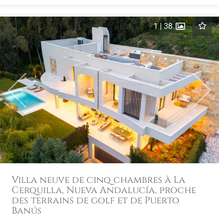
1
|
38
Previous
Next
Villa neuve de cinq chambres à La
Cerquilla, Nueva Andalucía, proche
des terrains de golf et de Puerto
Banús