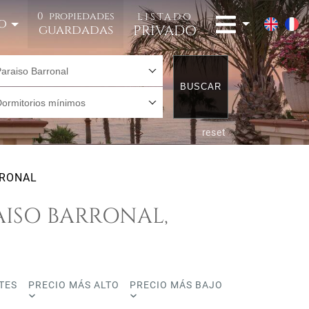
0
propiedades
LISTADO
o
PRIVADO
guardadas
araiso Barronal
BUSCAR
Dormitorios mínimos
reset
RRONAL
AISO BARRONAL,
TES
PRECIO MÁS ALTO
PRECIO MÁS BAJO