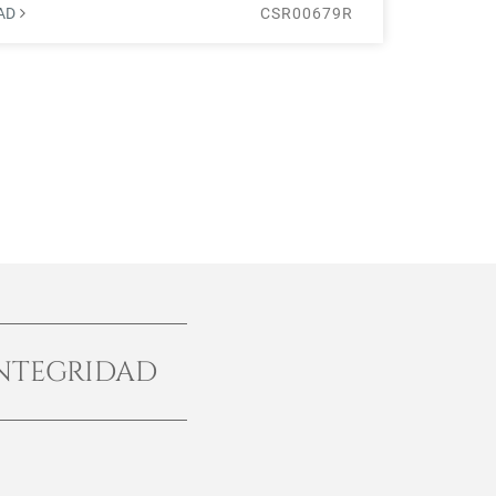
DAD
CSR00679R
NTEGRIDAD