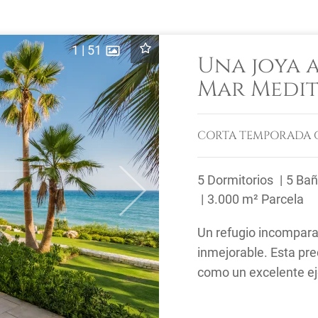
1
|
51
Una joya a
Mar Medi
CORTA TEMPORADA
5 Dormitorios
5 Ba
Next
3.000 m² Parcela
Un refugio incomparab
inmejorable. Esta pre
como un excelente eje
Marbella. Una ...