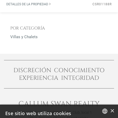
DETALLES DE LA PROPIEDAD
CSR01188R
POR CATEGORÍA
Villas y Chalets
DISCRECIÓN CONOCIMIENTO
EXPERIENCIA INTEGRIDAD
CALLUM SWAN REALTY
×
Ese sitio web utiliza cookies
Urb. Las Torres del Marbella Club, local 1