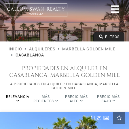
Todos los Lifestyles
Marbella Golden Mile
Casablanca
Todos los tipos
Precio desde
FILTROS
Precio hasta
Dormitorios mínimos
INICIO
ALQUILERES
MARBELLA GOLDEN MILE
CASABLANCA
PROPIEDADES EN ALQUILER EN
CASABLANCA, MARBELLA GOLDEN MILE
4 PROPIEDADES EN ALQUILER EN CASABLANCA, MARBELLA
GOLDEN MILE.
RELEVANCIA
MÁS
PRECIO MÁS
PRECIO MÁS
RECIENTES
ALTO
BAJO
1
|
29