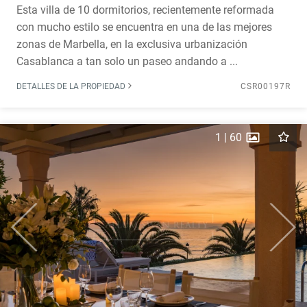
Esta villa de 10 dormitorios, recientemente reformada
con mucho estilo se encuentra en una de las mejores
zonas de Marbella, en la exclusiva urbanización
Casablanca a tan solo un paseo andando a ...
DETALLES DE LA PROPIEDAD
CSR00197R
1
|
60
Previous
Next