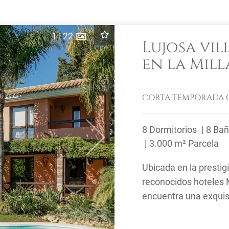
1
|
22
Lujosa vil
en la Mill
Marbella, 
CORTA TEMPORADA
8 Dormitorios
8 Ba
Next
3.000 m² Parcela
Ubicada en la prestig
reconocidos hoteles 
encuentra una exquisit