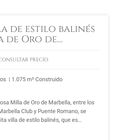
la de estilo balinés
a de Oro de
a paseo de la playa.
CONSULTAR PRECIO
ños
1.075 m² Construido
iosa Milla de Oro de Marbella, entre los
Marbella Club y Puente Romano, se
a villa de estilo balinés, que es
verdaderamente única. Con ...