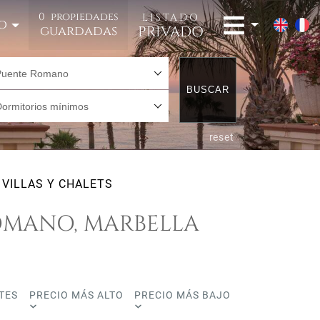
0
propiedades
LISTADO
o
PRIVADO
guardadas
Puente Romano
BUSCAR
Dormitorios mínimos
reset
VILLAS Y CHALETS
ROMANO, MARBELLA
TES
PRECIO MÁS ALTO
PRECIO MÁS BAJO