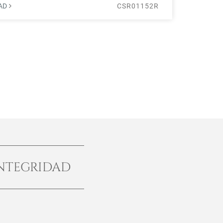
DAD
CSR01152R
NTEGRIDAD