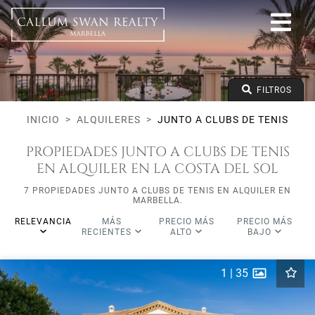
Junto a clubs de tenis
Todo Marbella
Todas las subareas
Todos los tipos
Precio desde
FILTROS
Precio hasta
Dormitorios mínimos
INICIO
ALQUILERES
JUNTO A CLUBS DE TENIS
PROPIEDADES JUNTO A CLUBS DE TENIS
EN ALQUILER EN LA COSTA DEL SOL
7 PROPIEDADES JUNTO A CLUBS DE TENIS EN ALQUILER EN
MARBELLA.
RELEVANCIA
MÁS
PRECIO MÁS
PRECIO MÁS
RECIENTES
ALTO
BAJO
1
|
35