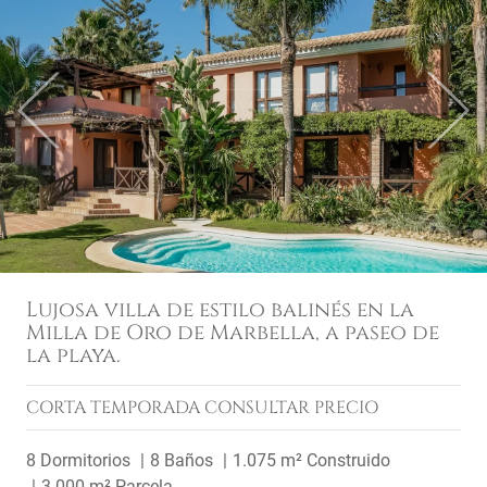
Previous
Next
Lujosa villa de estilo balinés en la
Milla de Oro de Marbella, a paseo de
la playa.
CORTA TEMPORADA
CONSULTAR PRECIO
8 Dormitorios
8 Baños
1.075 m² Construido
3.000 m² Parcela