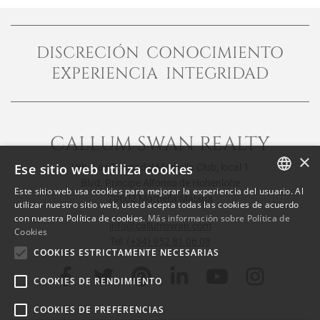
DISCRECIÓN CONOCIMIENTO
EXPERIENCIA INTEGRIDAD
CALLUM SWAN REALTY
×
Ese sitio web utiliza cookies
Urb. Las Torres del Marbella Club, local 1
Blvd. Principe Alfonso de Hohenlohe
Este sitio web usa cookies para mejorar la experiencia del usuario. Al
29602 Marbella Málaga
ENGLISH
utilizar nuestro sitio web, usted acepta todas las cookies de acuerdo
con nuestra Política de cookies.
Más información sobre Política de
SPANISH
info@callumswan.com
Cookies
Tel:
(+34) 952 81 06 08
FRENCH
COOKIES ESTRICTAMENTE NECESARIAS
COOKIES DE RENDIMIENTO
COOKIES DE PREFERENCIAS