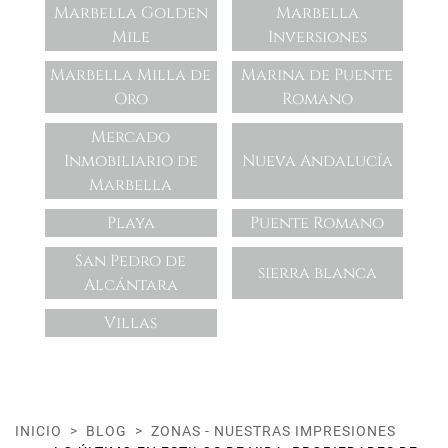
Marbella Golden
Marbella
Mile
Inversiones
Marbella Milla de
Marina de Puente
Oro
Romano
Mercado
Inmobiliario de
Nueva Andalucía
Marbella
Playa
Puente Romano
San Pedro de
sierra blanca
Alcántara
Villas
INICIO
BLOG
ZONAS - NUESTRAS IMPRESIONES