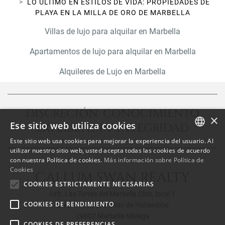
LO ÚLTIMO EN ESTILOS DE VIDA: PROPIEDADES DE
PLAYA EN LA MILLA DE ORO DE MARBELLA
Villas de lujo para alquilar en Marbella
Apartamentos de lujo para alquilar en Marbella
Alquileres de Lujo en Marbella
DISCRECIÓN CONOCIMIENTO
×
Ese sitio web utiliza cookies
EXPERIENCIA INTEGRIDAD
Este sitio web usa cookies para mejorar la experiencia del usuario. Al
ENGLISH
utilizar nuestro sitio web, usted acepta todas las cookies de acuerdo
con nuestra Política de cookies.
Más información sobre Política de
SPANISH
Cookies
CALLUM SWAN REALTY
FRENCH
COOKIES ESTRICTAMENTE NECESARIAS
Urb. Las Torres del Marbella Club, local 1
COOKIES DE RENDIMIENTO
Blvd. Principe Alfonso de Hohenlohe
29602 Marbella Málaga
COOKIES DE PREFERENCIAS