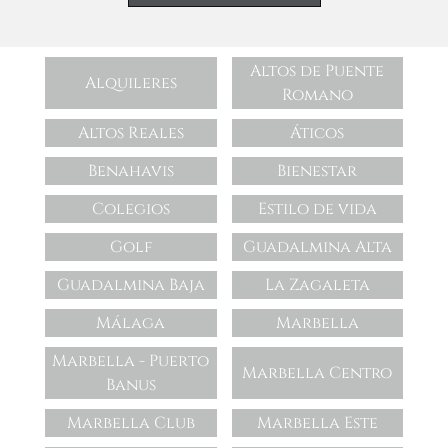
Altos de Puente
Alquileres
Romano
Altos Reales
Áticos
Benahavis
Bienestar
Colegios
Estilo de vida
Golf
Guadalmina Alta
Guadalmina Baja
La Zagaleta
Málaga
Marbella
Marbella - Puerto
Marbella Centro
Banus
Marbella Club
Marbella Este