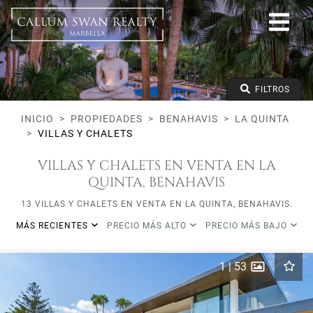
Todos los Lifestyles
Benahavis
La Quinta
Villas y Chalets
Precio desde
FILTROS
Precio hasta
Dormitorios mínimos
INICIO
PROPIEDADES
BENAHAVIS
LA QUINTA
VILLAS Y CHALETS
VILLAS Y CHALETS EN VENTA EN LA
QUINTA, BENAHAVIS
13 VILLAS Y CHALETS EN VENTA EN LA QUINTA, BENAHAVIS.
MÁS RECIENTES
PRECIO MÁS ALTO
PRECIO MÁS BAJO
1
|
53