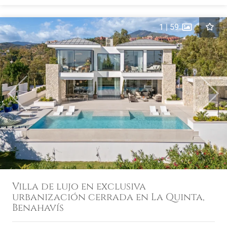
1
|
59
Previous
Next
Villa de lujo en exclusiva
urbanización cerrada en La Quinta,
Benahavís