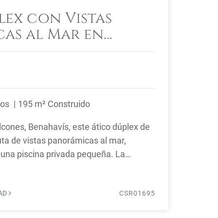
lex con Vistas
as al Mar en
cones, Benahavís
ños
195 m² Construido
cones, Benahavís, este ático dúplex de
uta de vistas panorámicas al mar,
y una piscina privada pequeña. La
 de ...
DAD
CSR01695