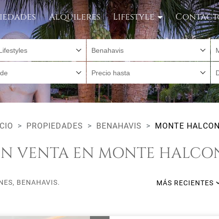
iedades
Alquileres
Lifestyle
Contact
Lifestyles
Benahavis
sde
Precio hasta
ICIO
PROPIEDADES
BENAHAVIS
MONTE HALCO
EN VENTA EN MONTE HALCON
NES, BENAHAVIS.
MÁS RECIENTES