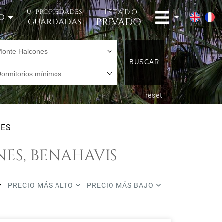
0
propiedades
LISTADO
o
PRIVADO
guardadas
Monte Halcones
BUSCAR
Dormitorios mínimos
reset
NES
ES, BENAHAVIS
PRECIO MÁS ALTO
PRECIO MÁS BAJO