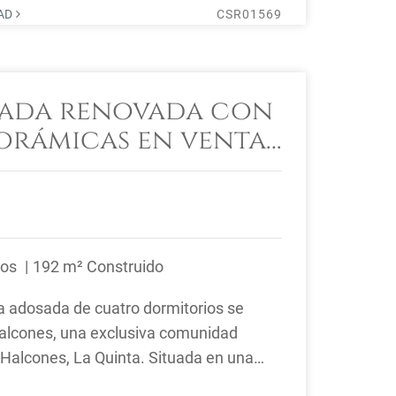
DAD
CSR01569
sada renovada con
norámicas en venta
Halcones,
ños
192 m² Construido
a adosada de cuatro dormitorios se
alcones, una exclusiva comunidad
 Halcones, La Quinta. Situada en una
ce vistas ...