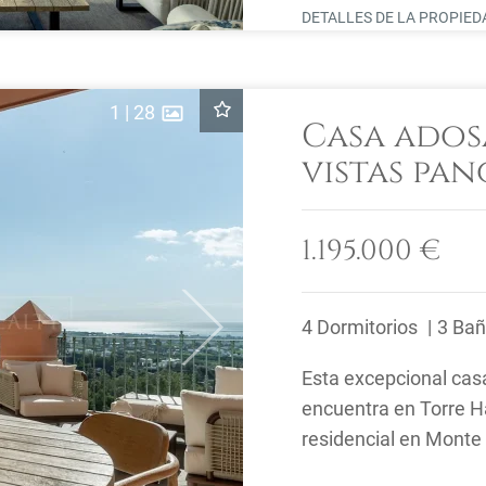
DETALLES DE LA PROPIE
1
|
28
Casa ado
vistas pa
en Monte 
Benahavís
1.195.000 €
4 Dormitorios
3 Ba
Next
Esta excepcional cas
encuentra en Torre H
residencial en Monte
posición elevada, ofre