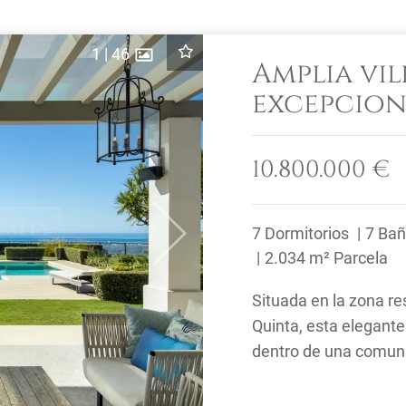
1
|
46
Amplia vil
excepcion
Halcones,
10.800.000 €
7 Dormitorios
7 Ba
Next
2.034 m² Parcela
Situada en la zona r
Quinta, esta elegante
dentro de una comuni
panorámicas al mar ..