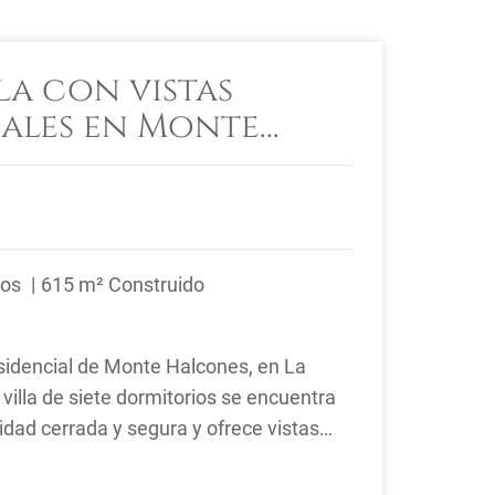
la con vistas
ales en Monte
 La Quinta
ños
615 m² Construido
esidencial de Monte Halcones, en La
 villa de siete dormitorios se encuentra
dad cerrada y segura y ofrece vistas
.