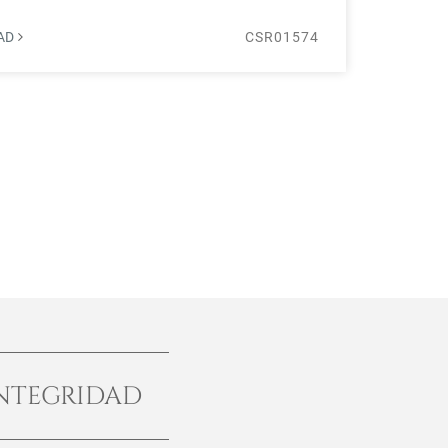
DAD
CSR01574
NTEGRIDAD