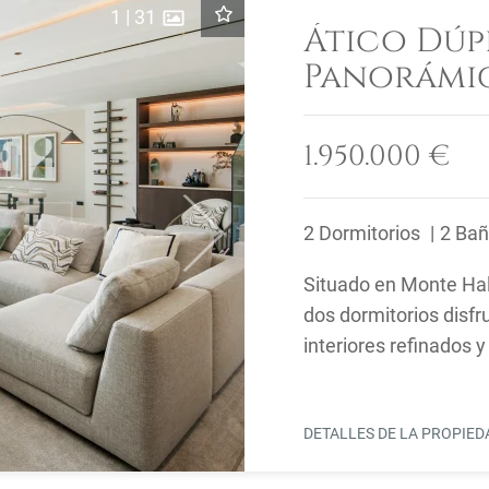
1
|
31
Ático Dúp
Panorámic
Monte Hal
1.950.000 €
2 Dormitorios
2 Ba
Next
Situado en Monte Hal
dos dormitorios disfr
interiores refinados 
propiedad forma parte
DETALLES DE LA PROPIE