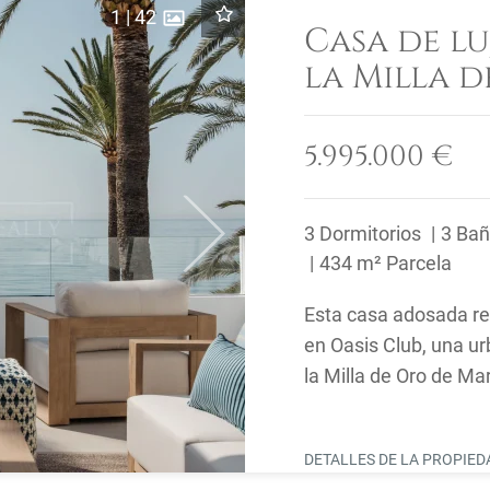
1
|
42
Casa de lu
la Milla 
5.995.000 €
3 Dormitorios
3 Ba
Next
434 m² Parcela
Esta casa adosada re
en Oasis Club, una ur
la Milla de Oro de Ma
a la playa y ...
DETALLES DE LA PROPIE