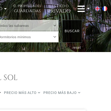
0
propiedades
LISTADO
o
PRIVADO
guardadas
Todas las subareas
BUSCAR
Dormitorios mínimos
reset
 SOL
PRECIO MÁS ALTO
PRECIO MÁS BAJO