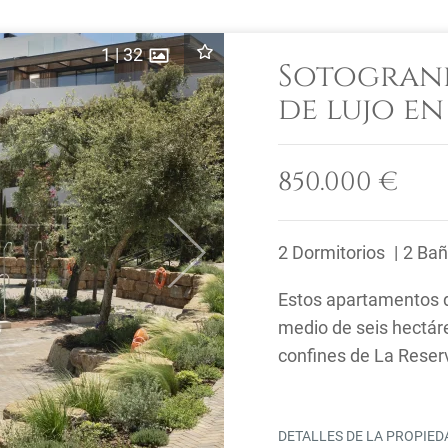
1
|
32
Sotogrand
de lujo e
cerrado
850.000 €
2 Dormitorios
2 Ba
Next
Estos apartamentos d
medio de seis hectár
confines de La Reser
seguridad las 24 horas
DETALLES DE LA PROPIE