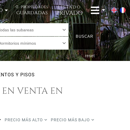
0
propiedades
LISTADO
o
PRIVADO
guardadas
Todas las subareas
BUSCAR
Dormitorios mínimos
reset
NTOS Y PISOS
 EN VENTA EN
PRECIO MÁS ALTO
PRECIO MÁS BAJO