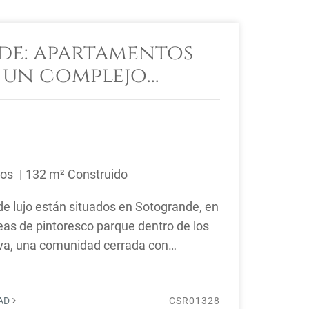
e: apartamentos
n un complejo
ños
132 m² Construido
e lujo están situados en Sotogrande, en
eas de pintoresco parque dentro de los
va, una comunidad cerrada con
. La ...
DAD
CSR01328