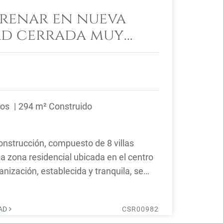
trenar en nueva
d cerrada muy
 centro de
ños
294 m² Construido
nstrucción, compuesto de 8 villas
a zona residencial ubicada en el centro
anización, establecida y tranquila, se
DAD
CSR00982