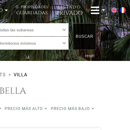
0
propiedades
LISTADO
o
PRIVADO
guardadas
Todas las subareas
BUSCAR
Dormitorios mínimos
reset
ETS
VILLA
BELLA
PRECIO MÁS ALTO
PRECIO MÁS BAJO