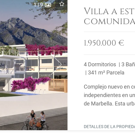
1
|
9
Villa a es
comunida
cerca del
Marbella
1.950.000 €
4 Dormitorios
3 Ba
Next
341 m² Parcela
Complejo nuevo en co
independientes en un
de Marbella. Esta urb
encuentra a pocos ...
DETALLES DE LA PROPIE