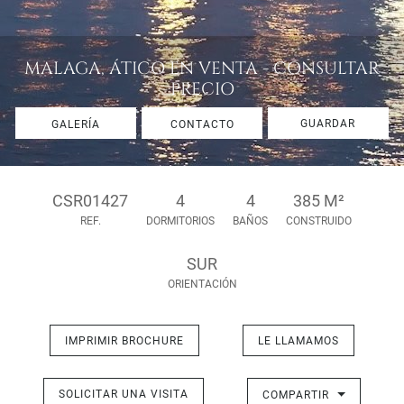
MALAGA, ÁTICO EN VENTA - CONSULTAR
PRECIO
GUARDAR
GALERÍA
CONTACTO
CSR01427
4
4
385 M²
REF.
DORMITORIOS
BAÑOS
CONSTRUIDO
SUR
ORIENTACIÓN
IMPRIMIR BROCHURE
LE LLAMAMOS
SOLICITAR UNA VISITA
COMPARTIR