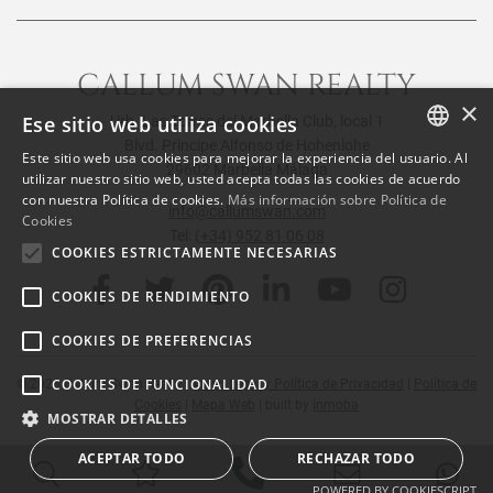
CALLUM SWAN REALTY
×
Ese sitio web utiliza cookies
Urb. Las Torres del Marbella Club, local 1
Blvd. Principe Alfonso de Hohenlohe
Este sitio web usa cookies para mejorar la experiencia del usuario. Al
29602 Marbella Málaga
ENGLISH
utilizar nuestro sitio web, usted acepta todas las cookies de acuerdo
con nuestra Política de cookies.
Más información sobre Política de
SPANISH
info@callumswan.com
Cookies
Tel:
(+34) 952 81 06 08
FRENCH
COOKIES ESTRICTAMENTE NECESARIAS
COOKIES DE RENDIMIENTO
COOKIES DE PREFERENCIAS
COOKIES DE FUNCIONALIDAD
© 2026
Callum Swan Realty
|
Aviso Legal y Política de Privacidad
|
Política de
Cookies
|
Mapa Web
| built by
inmoba
MOSTRAR DETALLES
ACEPTAR TODO
RECHAZAR TODO
POWERED BY COOKIESCRIPT