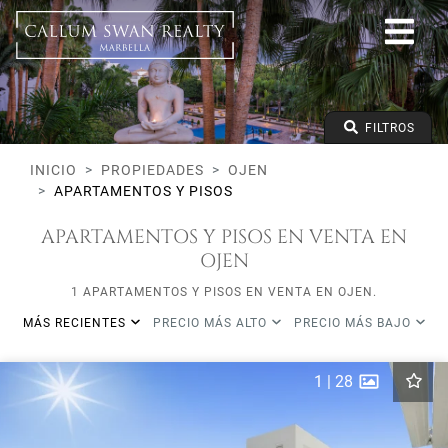
Todos los Lifestyles
Ojen
Todas las subareas
Apartamentos y Pisos
Precio desde
FILTROS
Precio hasta
Dormitorios mínimos
INICIO
PROPIEDADES
OJEN
APARTAMENTOS Y PISOS
APARTAMENTOS Y PISOS EN VENTA EN
OJEN
1 APARTAMENTOS Y PISOS EN VENTA EN OJEN.
MÁS RECIENTES
PRECIO MÁS ALTO
PRECIO MÁS BAJO
1
|
28