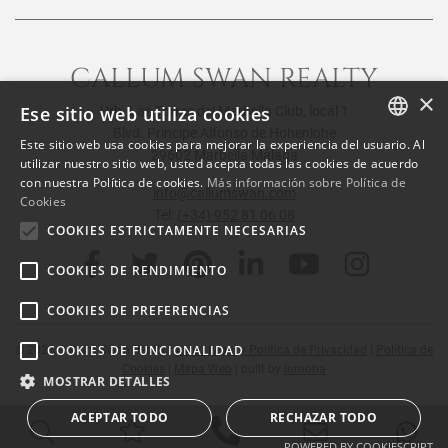
CALLUM SWAN REALTY
×
Ese sitio web utiliza cookies
Urb. Las Torres del Marbella Club, local 1
Blvd. Principe Alfonso de Hohenlohe
Este sitio web usa cookies para mejorar la experiencia del usuario. Al
29602 Marbella Málaga
ENGLISH
utilizar nuestro sitio web, usted acepta todas las cookies de acuerdo
con nuestra Política de cookies.
Más información sobre Política de
SPANISH
info@callumswan.com
Cookies
Tel:
(+34) 952 81 06 08
FRENCH
COOKIES ESTRICTAMENTE NECESARIAS
COOKIES DE RENDIMIENTO
COOKIES DE PREFERENCIAS
COOKIES DE FUNCIONALIDAD
© 2026
Callum Swan Realty
|
Aviso Legal y Política de Privacidad
|
Política de
Cookies
|
Mapa Web
| built by
inmoba
MOSTRAR DETALLES
ACEPTAR TODO
RECHAZAR TODO
POWERED BY COOKIESCRIPT