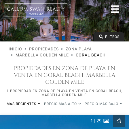
Zona playa
Marbella Golden Mile
Coral Beach
Todos los tipos
Precio desde
FILTROS
Precio hasta
Dormitorios mínimos
INICIO
PROPIEDADES
ZONA PLAYA
MARBELLA GOLDEN MILE
CORAL BEACH
PROPIEDADES EN ZONA DE PLAYA EN
VENTA EN CORAL BEACH, MARBELLA
GOLDEN MILE
1 PROPIEDAD EN ZONA DE PLAYA EN VENTA EN CORAL BEACH,
MARBELLA GOLDEN MILE.
MÁS RECIENTES
PRECIO MÁS ALTO
PRECIO MÁS BAJO
1
|
29