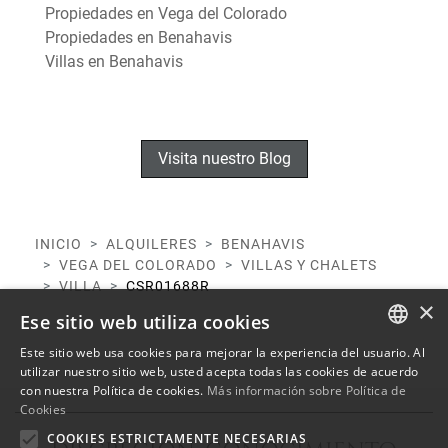
Propiedades en Vega del Colorado
Propiedades en Benahavis
Villas en Benahavis
Visita nuestro Blog
INICIO
ALQUILERES
BENAHAVIS
VEGA DEL COLORADO
VILLAS Y CHALETS
VILLA
CSR01688R
×
Ese sitio web utiliza cookies
Este sitio web usa cookies para mejorar la experiencia del usuario. Al
ENGLISH
utilizar nuestro sitio web, usted acepta todas las cookies de acuerdo
con nuestra Política de cookies.
Más información sobre Política de
SPANISH
Cookies
FRENCH
COOKIES ESTRICTAMENTE NECESARIAS