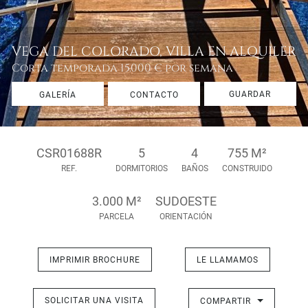
VEGA DEL COLORADO, VILLA EN ALQUILER
Corta temporada
15.000 € por semana
GUARDAR
GALERÍA
CONTACTO
CSR01688R
5
4
755 M²
REF.
DORMITORIOS
BAÑOS
CONSTRUIDO
3.000 M²
SUDOESTE
PARCELA
ORIENTACIÓN
IMPRIMIR BROCHURE
LE LLAMAMOS
SOLICITAR UNA VISITA
COMPARTIR