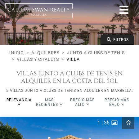
Junto a clubs de tenis
Todo Marbella
Todas las subareas
Todos los tipos
Precio desde
FILTROS
Precio hasta
Dormitorios mínimos
INICIO
ALQUILERES
JUNTO A CLUBS DE TENIS
VILLAS Y CHALETS
VILLA
VILLAS JUNTO A CLUBS DE TENIS EN
ALQUILER EN LA COSTA DEL SOL
5 VILLAS JUNTO A CLUBS DE TENIS EN ALQUILER EN MARBELLA.
RELEVANCIA
MÁS
PRECIO MÁS
PRECIO MÁS
RECIENTES
ALTO
BAJO
1
|
35