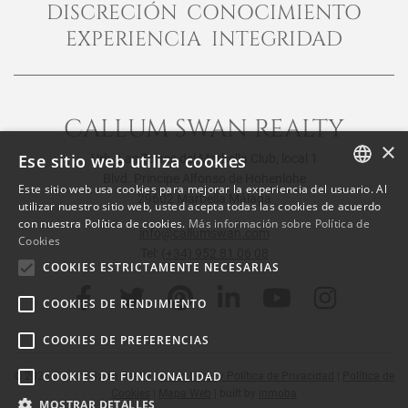
DISCRECIÓN CONOCIMIENTO
EXPERIENCIA INTEGRIDAD
CALLUM SWAN REALTY
×
Ese sitio web utiliza cookies
Urb. Las Torres del Marbella Club, local 1
Blvd. Principe Alfonso de Hohenlohe
Este sitio web usa cookies para mejorar la experiencia del usuario. Al
29602 Marbella Málaga
ENGLISH
utilizar nuestro sitio web, usted acepta todas las cookies de acuerdo
con nuestra Política de cookies.
Más información sobre Política de
SPANISH
info@callumswan.com
Cookies
Tel:
(+34) 952 81 06 08
FRENCH
COOKIES ESTRICTAMENTE NECESARIAS
COOKIES DE RENDIMIENTO
COOKIES DE PREFERENCIAS
COOKIES DE FUNCIONALIDAD
© 2026
Callum Swan Realty
|
Aviso Legal y Política de Privacidad
|
Política de
Cookies
|
Mapa Web
| built by
inmoba
MOSTRAR DETALLES