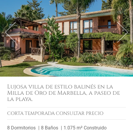
Previous
Next
Lujosa villa de estilo balinés en la
Milla de Oro de Marbella, a paseo de
la playa.
CORTA TEMPORADA
CONSULTAR PRECIO
8 Dormitorios
8 Baños
1.075 m² Construido